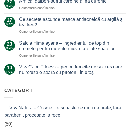
Arnica, galben-auriul care ne alină durerile
27
ghimbir.
mart.
pentru
Comentariile sunt închise
Un
Arnica,
ajutor
galben-
Ce secrete ascunde masca antiacneică cu argilă și
de
27
auriul
mart.
nădejde
tea tree?
care
care
pentru
Comentariile sunt închise
ne
nu
Ce
alină
te
secrete
durerile
Salcia Himalayana – Ingredientul de top din
23
lasă
ascunde
mart.
cremele pentru durerile musculare ale spatelui
la…
masca
durere
pentru
Comentariile sunt închise
antiacneică
Salcia
cu
Himalayana
argilă
VivaCalm Fitness – pentru femeile de succes care
10
–
și
nov.
nu refuză o seară cu prietenii în oraș
Ingredientul
tea
Niciun
de
tree?
comentariu
top
la
VivaCalm
CATEGORII
din
Fitness
cremele
–
pentru
pentru
femeile
durerile
1. VivaNatura – Cosmetice și paste de dinți naturale, fără
de
musculare
succes
ale
parabeni, procesate la rece
care
spatelui
nu
refuză
(50)
o