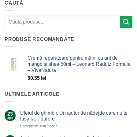
CAUTĂ
PRODUSE RECOMANDATE
Cremă reparatoare pentru mâini cu unt de
mango și shea 50ml – Leonard Radutz Formula
– VivaNatura
50.55
lei
ULTIMELE ARTICOLE
Uleiul de ghimbir. Un ajutor de nădejde care nu te
23
apr.
lasă la… durere
pentru
Comentariile sunt închise
Uleiul
de