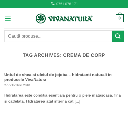
Skip
0751 078 171
to
content
0
Caută
după:
TAG ARCHIVES:
CREMA DE CORP
Untul de shea si uleiul de jojoba – hidratanti naturali in
produsele VivaNatura
27 octombrie 2010
Hidratarea este conditia esentiala pentru o piele matasoasa, fina
si catfelata. Hidratarea atat interna cat [...]