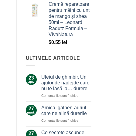
Cremă reparatoare
pentru mâini cu unt
de mango și shea
50ml – Leonard
Radutz Formula –
VivaNatura
50.55
lei
ULTIMELE ARTICOLE
Uleiul de ghimbir. Un
23
apr.
ajutor de nădejde care
nu te lasă la… durere
pentru
Comentariile sunt închise
Uleiul
de
Arnica, galben-auriul
27
ghimbir.
mart.
care ne alină durerile
Un
pentru
Comentariile sunt închise
ajutor
Arnica,
de
galben-
nădejde
Ce secrete ascunde
27
auriul