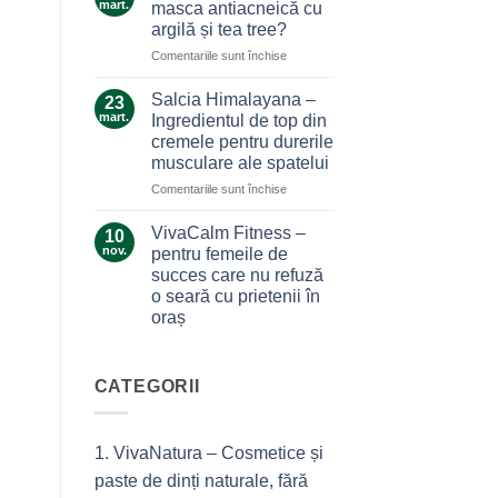
care
mart.
masca antiacneică cu
care
nu
argilă și tea tree?
ne
te
pentru
Comentariile sunt închise
alină
lasă
Ce
durerile
la…
secrete
Salcia Himalayana –
durere
23
ascunde
mart.
Ingredientul de top din
masca
cremele pentru durerile
antiacneică
musculare ale spatelui
cu
argilă
pentru
Comentariile sunt închise
și
Salcia
tea
Himalayana
VivaCalm Fitness –
10
tree?
–
nov.
pentru femeile de
Ingredientul
succes care nu refuză
de
o seară cu prietenii în
top
oraș
din
cremele
Niciun
comentariu
pentru
la
durerile
VivaCalm
CATEGORII
musculare
Fitness
–
ale
pentru
spatelui
femeile
1. VivaNatura – Cosmetice și
de
succes
paste de dinți naturale, fără
care
nu