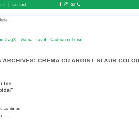
e
Contact
beDrag®
Gama Travel
Cadouri și Truse
G ARCHIVES:
CREMA CU ARGINT SI AUR COLO
u ten
oidal"
sc continuu
 [...]