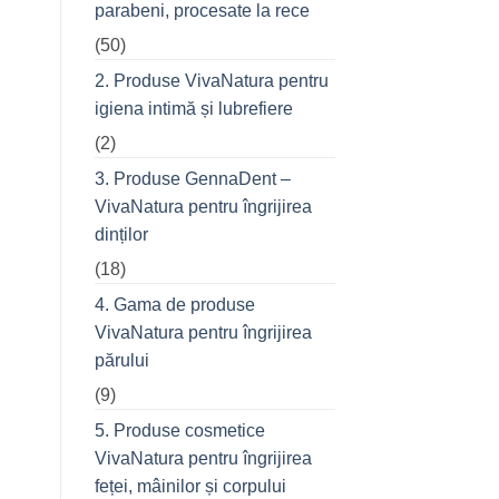
parabeni, procesate la rece
refuză
o
(50)
seară
cu
prietenii
2. Produse VivaNatura pentru
în
oraș
igiena intimă și lubrefiere
(2)
3. Produse GennaDent –
VivaNatura pentru îngrijirea
dinților
(18)
4. Gama de produse
VivaNatura pentru îngrijirea
părului
(9)
5. Produse cosmetice
VivaNatura pentru îngrijirea
feței, mâinilor și corpului