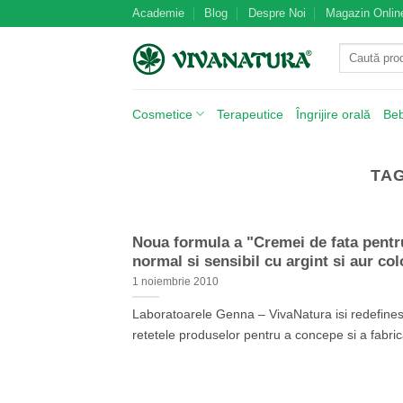
Skip
Academie
Blog
Despre Noi
Magazin Onlin
to
Caută
content
după:
Cosmetice
Terapeutice
Îngrijire orală
Be
TA
Noua formula a "Cremei de fata pentr
normal si sensibil cu argint si aur col
1 noiembrie 2010
Laboratoarele Genna – VivaNatura isi redefine
retetele produselor pentru a concepe si a fabrica