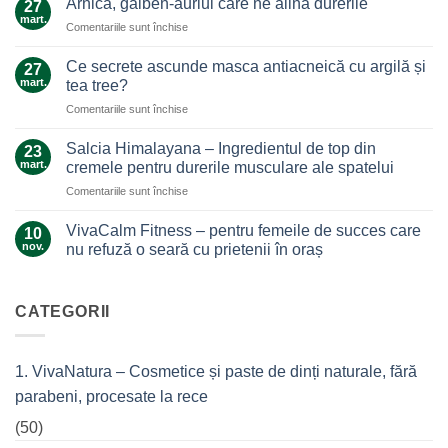
Arnica, galben-auriul care ne alină durerile
27
ghimbir.
mart.
pentru
Comentariile sunt închise
Un
Arnica,
ajutor
galben-
Ce secrete ascunde masca antiacneică cu argilă și
de
27
auriul
mart.
nădejde
tea tree?
care
care
pentru
Comentariile sunt închise
ne
nu
Ce
alină
te
secrete
durerile
Salcia Himalayana – Ingredientul de top din
23
lasă
ascunde
mart.
cremele pentru durerile musculare ale spatelui
la…
masca
durere
pentru
Comentariile sunt închise
antiacneică
Salcia
cu
Himalayana
argilă
VivaCalm Fitness – pentru femeile de succes care
10
–
și
nov.
nu refuză o seară cu prietenii în oraș
Ingredientul
tea
Niciun
de
tree?
comentariu
top
la
VivaCalm
CATEGORII
din
Fitness
cremele
–
pentru
pentru
femeile
durerile
1. VivaNatura – Cosmetice și paste de dinți naturale, fără
de
musculare
succes
ale
parabeni, procesate la rece
care
spatelui
nu
refuză
(50)
o