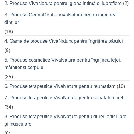
seară
2. Produse VivaNatura pentru igiena intimă și lubrefiere
(2)
cu
prietenii
în
3. Produse GennaDent – VivaNatura pentru îngrijirea
oraș
dinților
(18)
4. Gama de produse VivaNatura pentru îngrijirea părului
(9)
5. Produse cosmetice VivaNatura pentru îngrijirea feței,
mâinilor și corpului
(35)
6. Produse terapeutice VivaNatura pentru reumatism
(10)
7. Produse terapeutice VivaNatura pentru sănătatea pielii
(34)
8. Produse terapeutice VivaNatura pentru dureri articulare
și musculare
(8)