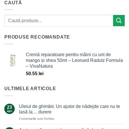
CAUTĂ
PRODUSE RECOMANDATE
Cremă reparatoare pentru mâini cu unt de
mango și shea 50ml – Leonard Radutz Formula
– VivaNatura
50.55
lei
ULTIMELE ARTICOLE
Uleiul de ghimbir. Un ajutor de nădejde care nu te
23
apr.
lasă la… durere
pentru
Comentariile sunt închise
Uleiul
de