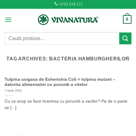
Skip
0751 078 171
to
content
0
Caută
după:
TAG ARCHIVES:
BACTERIA HAMBURGHERILOR
Tulpina ucigasa de Esherichia Coli = tulpina mutant –
datorita alimentatiei cu porumb a vitelor
7 iunie 2011
Cu ce scop se face hranirea cu porumb a vacilor? Pe de o parte
se [...]