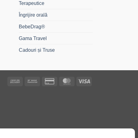
Terapeutice
Îngrijire orală
BebeDrag®
Gama Travel
Cadouri și Truse
Cash
Bank
Credit
MasterCard
Visa
On
Transfer
Card
Delivery
2