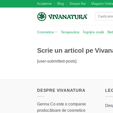
Skip
Academie
Blog
Despre Noi
Magazin Onlin
to
Caută
content
după:
Cosmetice
Terapeutice
Îngrijire orală
Be
Scrie un articol pe Viv
[user-submitted-posts]
DESPRE VIVANATURA
LE
Genna Co este o companie
Des
producătoare de cosmetice