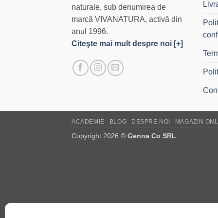
Livr
naturale, sub denumirea de
marcă VIVANATURA, activă din
Poli
anul 1996.
conf
Citeşte mai mult despre noi [+]
Term
Poli
Con
ACADEMIE
BLOG
DESPRE NOI
MAGAZIN ONL
Copyright 2026 ©
Genna Co SRL