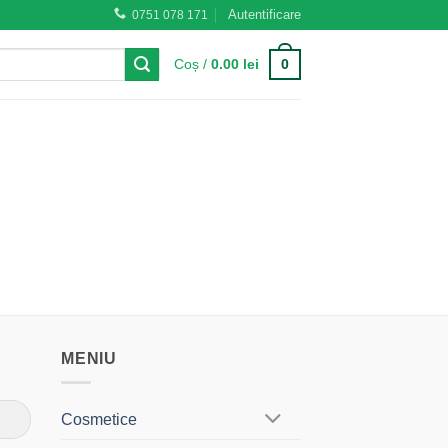
Autentificare
0751 078 171
0
Coș /
0.00
lei
MENIU
Cosmetice