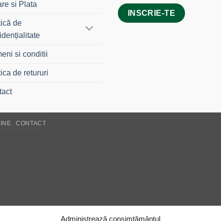
are si Plata
tică de
idențialitate
eni si conditii
tica de retururi
tact
INE
CONTACT
Administrează consimțământul