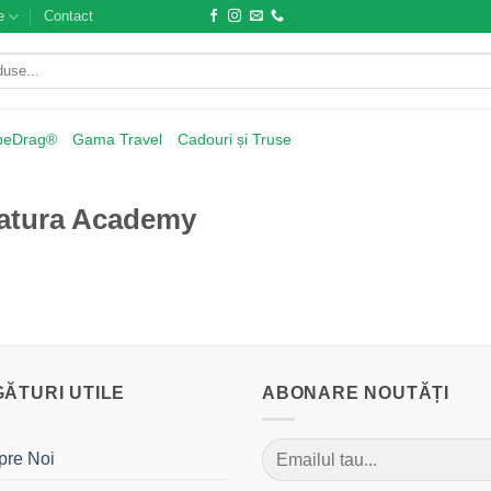
e
Contact
beDrag®
Gama Travel
Cadouri și Truse
anatura Academy
GĂTURI UTILE
ABONARE NOUTĂȚI
pre Noi