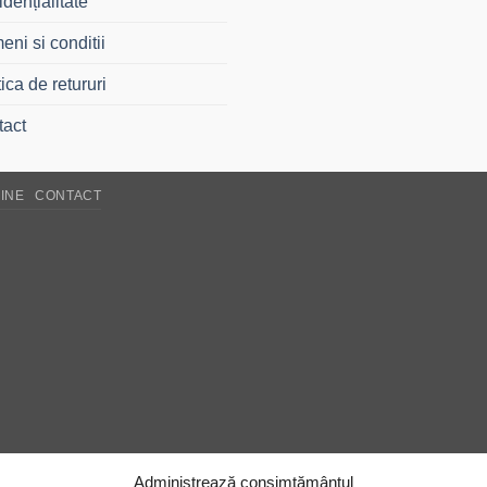
idențialitate
eni si conditii
tica de retururi
tact
INE
CONTACT
Administrează consimțământul