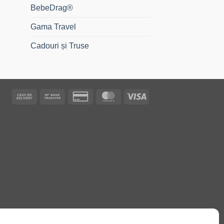
BebeDrag®
Gama Travel
Cadouri și Truse
Cash
Bank
Credit
MasterCard
Visa
On
Transfer
Card
Delivery
2