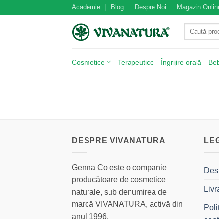
Skip
Academie
Blog
Despre Noi
Magazin Onlin
to
Caută
content
după:
Cosmetice
Terapeutice
Îngrijire orală
Be
DESPRE VIVANATURA
LE
Genna Co este o companie
Des
producătoare de cosmetice
Livr
naturale, sub denumirea de
marcă VIVANATURA, activă din
Poli
anul 1996.