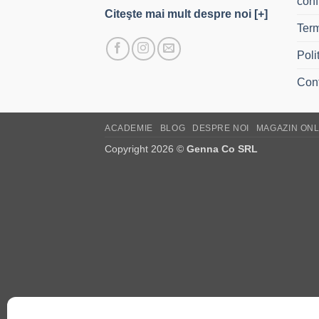
conf
Citeşte mai mult despre noi [+]
Term
Poli
Con
ACADEMIE
BLOG
DESPRE NOI
MAGAZIN ONL
Copyright 2026 ©
Genna Co SRL