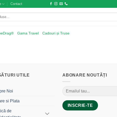
e
Contact
beDrag®
Gama Travel
Cadouri și Truse
GĂTURI UTILE
ABONARE NOUTĂȚI
pre Noi
are si Plata
tică de