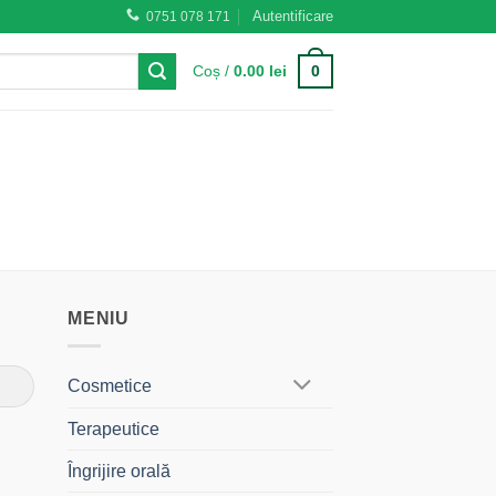
Autentificare
0751 078 171
0
Coș /
0.00
lei
MENIU
Cosmetice
Terapeutice
Îngrijire orală