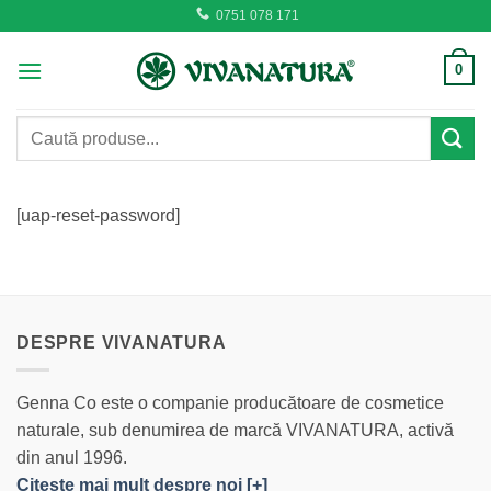
Skip
0751 078 171
to
content
0
Caută
după:
[uap-reset-password]
DESPRE VIVANATURA
Genna Co este o companie producătoare de cosmetice
naturale, sub denumirea de marcă VIVANATURA, activă
din anul 1996.
Citeşte mai mult despre noi [+]