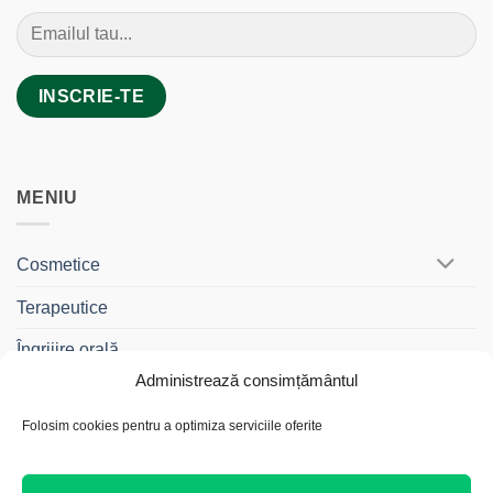
MENIU
Cosmetice
Terapeutice
Îngrijire orală
Administrează consimțământul
BebeDrag®
Folosim cookies pentru a optimiza serviciile oferite
Gama Travel
Cadouri și Truse